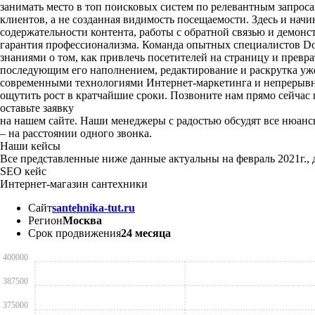
занимать место в топ поисковых систем по релевантным запрос
клиентов, а не созданная видимость посещаемости. Здесь и на
содержательности контента, работы с обратной связью и демонс
гарантия профессионализма.
Команда опытных специалистов Dot
знаниями о том, как привлечь посетителей на страницу и превра
последующим его наполнением, редактирование и раскрутка уже
современными технологиями Интернет-маркетинга и непрерывно
ощутить рост в кратчайшие сроки.
Позвоните нам прямо сейчас
оставьте заявку
на нашем сайте. Наши менеджеры с радостью обсудят все нюанс
– на расстоянии одного звонка.
Наши кейсы
Все представленные ниже данные актуальны на февраль 2021г.,
SEO кейс
Интернет-магазин сантехники
Сайт
santehnika-tut.ru
Регион
Москва
Срок продвижения
24 месяца
400000
387500
375000