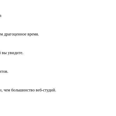
а
ем драгоценное время.
й вы увидите.
нтов.
ги, чем большинство веб-студий.