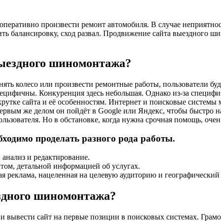
оперативно произвести ремонт автомобиля. В случае неприятнос
ь балансировку, сход развал. Продвижение сайта выездного ши
выездного шиномонтажа?
нять колесо или произвести ремонтные работы, пользователи буд
цифичны. Конкуренция здесь небольшая. Однако из-за специфик
рутке сайта и её особенностям.
Интернет и поисковые системы м
первым же делом он пойдёт в Google или Яндекс, чтобы быстро на
пользователя. Но в обстановке, когда нужна срочная помощь, оче
бходимо проделать разного рода работы.
 анализ и редактирование.
том, детальной информацией об услугах.
ая реклама, нацеленная на целевую аудиторию и географический
здного шиномонтажа?
и вывести сайт на первые позиции в поисковых системах. Грам