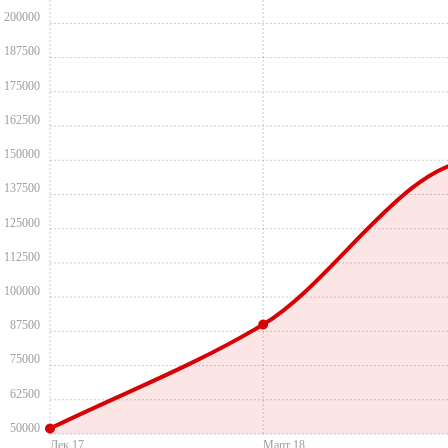
200000
187500
175000
162500
150000
137500
125000
112500
100000
87500
75000
62500
50000
Дек 17
Март 18